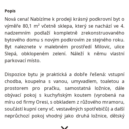
Popis
Nová cena! Nabízíme k prodeji krásný podkrovní byt o
výměře 80,1 m² včetně sklepa, který se nachází ve 4.
nadzemním podlaží kompletně zrekonstruovaného
bytového domu s novým podkrovím ze stejného roku.
Byt naleznete v malebném prostředí Milovic, ulice
Slepá, obklopeném zelení. Náleží k němu vlastní
parkovací místo.
Dispozice bytu je praktická a dobře řešená: vstupní
chodba, koupelna s vanou, umyvadlem, toaletou a
prostorem pro pračku, samostatná ložnice, dále
obývací pokoj s kuchyňským koutem (vyrobená na
míru od firmy Oresi, s obkladem z růžového mramoru,
součástí kupní ceny vč. vestavěných spotřebičů) a další
neprůchozí pokoj vhodný jako druhá ložnice, dětský
pokoj nebo pracovna. K bytu náleží sklepní prostor. Byt