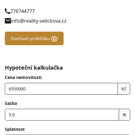
776744777
info@reality-velickova.cz
Domluvit prohlídku
Hypoteční kalkulačka
Cena nemovitosti
Kč
Sazba
%
Splatnost