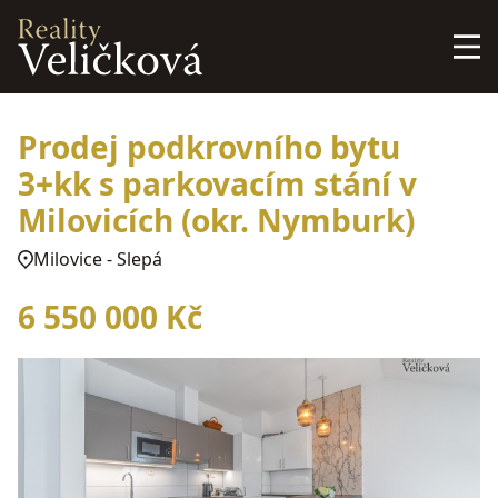
Prodej podkrovního bytu
3+kk s parkovacím stání v
Milovicích (okr. Nymburk)
Milovice - Slepá
6 550 000 Kč