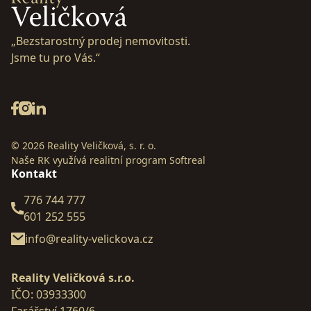
„Bezstarostný prodej nemovitosti.
Jsme tu pro Vás.“
© 2026 Reality Veličková, s. r. o.
Naše RK využívá realitní program
Softreal
Kontakt
776 744 777
601 252 555
info@reality-velickova.cz
Reality Veličková s.r.o.
IČO: 03933300
Farářství 1760/6